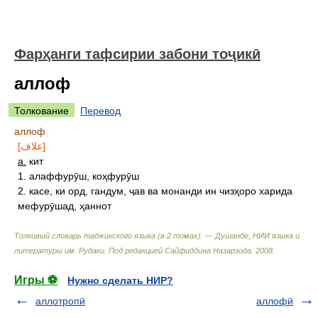
Фарҳанги тафсирии забони тоҷикӣ
аллоф
Толкование
Перевод
аллоф
[علاف]
а.
кит
1. алаффурӯш, коҳфурӯш
2. касе, ки орд, гандум, ҷав ва монанди ин чизҳоро харида
мефурӯшад, ҳаннот
Толковый словарь таджикского языка (в 2 томах). — Душанбе, НИИ языка и
литературы им. Рудаки
.
Под редакцией Сайфиддина Назарзода
.
2008
.
Игры ⚽
Нужно сделать НИР?
аллотропӣ
аллофӣ